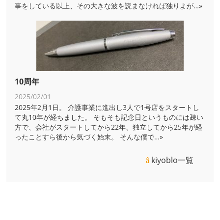
事をしている以上、その大きな波を読まなければ独りよが
…»
10周年
2025/02/01
2025年2月1日。 介護事業に進出し3人で1号店をスタートし
て丸10年が経ちました。 そもそも記念日というものには疎い
方で、会社がスタートしてから22年、独立してから25年が経
ったことすら後から気づく始末。 そんな僕で
…»
kiyoblo一覧