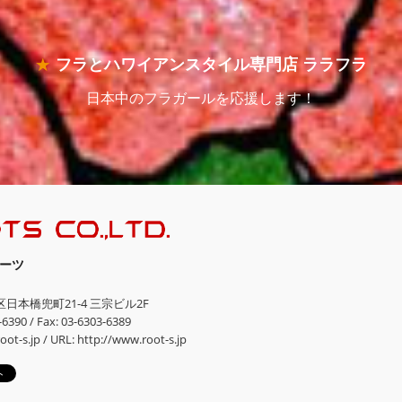
フラとハワイアンスタイル専門店 ララフラ
日本中のフラガールを応援します！
ーツ
区
日本橋兜町21-4
三宗ビル2F
-6390
/
Fax: 03-6303-6389
oot-s.jp
/
URL:
http://www.root-s.jp