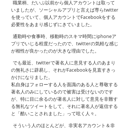
職業柄、だいぶ以前から個人アカウントは取って
いましたが、ソーシャルアプリと言えば専らtwitter
を使っていて、個人アカウントでFacebookをする
必要性をあまり感じずにきていました。
通勤時や食事時、移動時のスキマ時間にiphoneア
プリでいじる程度だったので、twitterの気軽な感じ
が相性が良かったのが大きな理由でした。
でも最近、twitterで著名人に意見する人のあまり
の無礼さに辟易し、それがFacebookを見直すきっ
かけになりました。
私自身はフォローする人を面識のある人と尊敬する
著名人のみにしているので被害は受けないのです
が、特に目に余るのが著名人に対して意見を非難す
る無礼なツイートをして、それに著名人が返信する
と「酷いことされました」って呟く人々。
そういう人のほとんどが、非実名アカウント＆非