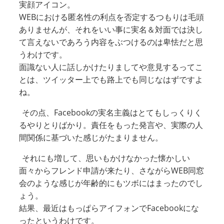
実顔アイコン。
WEBにおける匿名性の利点を否定するつもりは毛頭
ありませんが、それをいい事に実名＆対面では決し
て言えないであろう内容をぶつけるのは卑怯だと思
うわけです。
面識ない人に話しかけたりましてや意見するってこ
とは、ツイッター上でも路上でも同じなはずですよ
ね。
その点、Facebookの実名主義はとてもしっくりく
るやりとりばかり。責任をもった発言や、実際の人
間関係に基づいた感じがたまりません。
それにも増して、思いもかけなかった懐かしい
面々からフレンド申請が来たり、さながらWEB同窓
会のような感じが年齢的にもツボにはまったのでし
ょう。
結果、最近はもっぱらアイフォンでFacebookにな
ったというわけです。