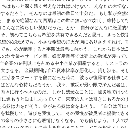
たちはもっと深く遠く考えなければいけない。 あなたの大切
するだろう。 そんなのは最初の数日で十分だ。 もし私が突
を、まるで絶望なんて言葉はこの世に無いかの如く、維持して
はこんなに誇らしい笑顔だった」とか、 自分がどんなに絶望
そ、初めてこちらも希望を共有できるんだと思う。 きっと快
絶望的な状況でも、小さな希望の灯火が胸にありさえすれば、
でも、心が絶望すると事態は最悪に向かう。 これから日本は
人の飲食業やサービス業、娯楽産業等では売上の激減が襲ってい
 全企業の９割以上を占める中小企業が倒産すると、リストラの
大させる。 金融機関は自己資本比率が悪化し、貸し渋る。そ
し生活をスタートする段になった時に、彼らが復帰する仕事も
ばどんな心持ちだろうか。 我々、被災が最小限で済んだ者は
向きに行うべきなのだ。 しかし残念なことに、被災地では少
前に進もうと励ましあっていて、東京の人々は引きこもるかの
ある奴は力をだそう。金がある奴は金を出そう。 『自分は何
を我慢して、遊びを我慢して。 その我慢が被災者に提供でき
の余りの小ささに心底情けなくなる。 でも信じよう。１人の
募金という名のもとに売上を集めることに、どこか釈然としな