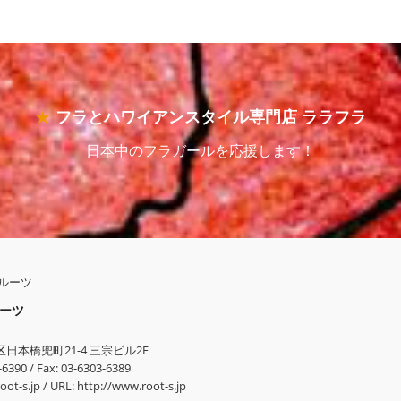
フラとハワイアンスタイル専門店 ララフラ
日本中のフラガールを応援します！
ーツ
区
日本橋兜町21-4
三宗ビル2F
-6390
/
Fax: 03-6303-6389
oot-s.jp
/
URL:
http://www.root-s.jp