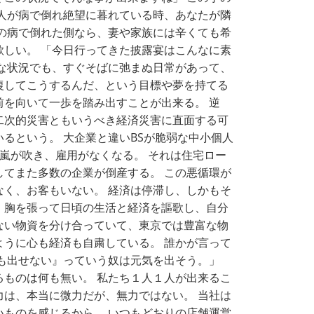
な人が病で倒れ絶望に暮れている時、あなたが隣
然の病で倒れた側なら、妻や家族には辛くても希
欲しい。 「今日行ってきた披露宴はこんなに素
的な状況でも、すぐそばに弛まぬ日常があって、
復してこうするんだ、という目標や夢を持てる
前を向いて一歩を踏み出すことが出来る。 逆
二次的災害ともいうべき経済災害に直面する可
るという。 大企業と違いBSが脆弱な中小個人
嵐が吹き、雇用がなくなる。 それは住宅ロー
してまた多数の企業が倒産する。 この悪循環が
なく、お客もいない。 経済は停滞し、しかもそ
、胸を張って日頃の生活と経済を謳歌し、自分
ない物資を分け合っていて、東京では豊富な物
ように心も経済も自粛している。 誰かが言って
にも出せない』っていう奴は元気を出そう。」
るものは何も無い。 私たち１人１人が出来るこ
力は、本当に微力だが、無力ではない。 当社は
いものを感じるから。 いつもどおりの店舗運営