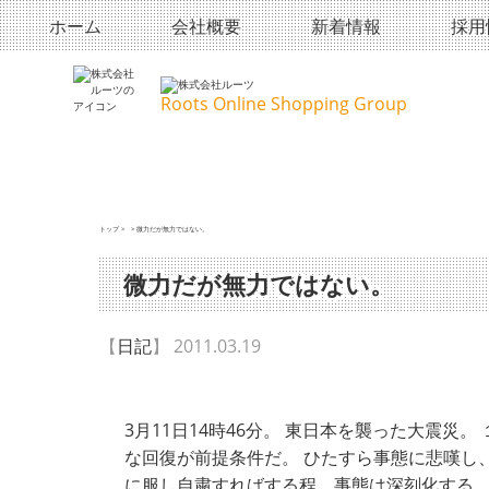
ホーム
会社概要
新着情報
採用
Roots Online Shopping Group
トップ
>
>
微力だが無力ではない。
微力だが無力ではない。
【
日記
】 2011.03.19
3月11日14時46分。 東日本を襲った大震
な回復が前提条件だ。 ひたすら事態に悲嘆し
に服し自粛すればする程、事態は深刻化する。