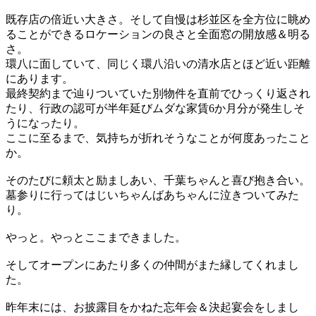
既存店の倍近い大きさ。そして自慢は杉並区を全方位に眺め
ることができるロケーションの良さと全面窓の開放感＆明る
さ。
環八に面していて、同じく環八沿いの清水店とほど近い距離
にあります。
最終契約まで辿りついていた別物件を直前でひっくり返され
たり、行政の認可が半年延びムダな家賃6か月分が発生しそ
うになったり。
ここに至るまで、気持ちが折れそうなことが何度あったこと
か。
そのたびに頼太と励ましあい、千葉ちゃんと喜び抱き合い。
墓参りに行ってはじいちゃんばあちゃんに泣きついてみた
り。
やっと。やっとここまできました。
そしてオープンにあたり多くの仲間がまた縁してくれまし
た。
昨年末には、お披露目をかねた忘年会＆決起宴会をしまし