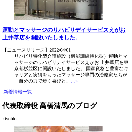
運動とマッサージのリハビリデイサービスえがお
上井草店を開設いたしました。
【ニュースリリース】
2022/04/01
リハビリ特化型介護施設（機能訓練特化型）運動とマ
ッサージのリハビリデイサービスえがお 上井草店を東
京都杉並区に開設いたしました。 国家資格と豊富なキ
ャリアと実績をもったマッサージ専門の治療家たちが
「自分の力で歩く喜びと、
…»
新着情報一覧
代表取締役 高橋清馬のブログ
kiyoblo